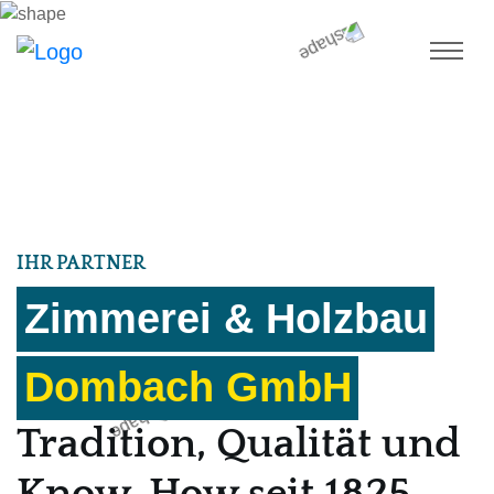
IHR PARTNER
Zimmerei & Holzbau
Dombach GmbH
Tradition, Qualität und
Know-How seit 1825.